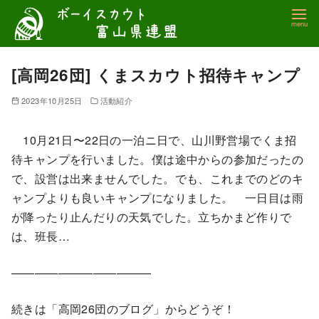
コ
ン
テ
ン
[高岡26団] くまスカウト招待キャンプ
ツ
2023年10月25日
活動紹介
へ
移
10月21日〜22日の一泊ニ日で、山川野営場でくま招
動
待キャンプを行いました。僕は途中からの参加だったの
で、設営は出来ませんでした。でも、これまでのどのキ
ャンプよりも良いキャンプになりました。 一日目は雨
が降ったり止んだりの天気でした。立ちかまど作りで
は、班長…
————————————
続きは「高岡26団のブログ」からどうぞ！