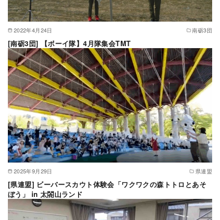
2022年4月24日
南砺3団
[南砺3団] 【ボーイ隊】4月隊集会TMT
2025年9月29日
県連盟
[県連盟] ビーバースカウト体験会「ワクワクの森トトロとあそ
ぼう」 in 太閤山ランド