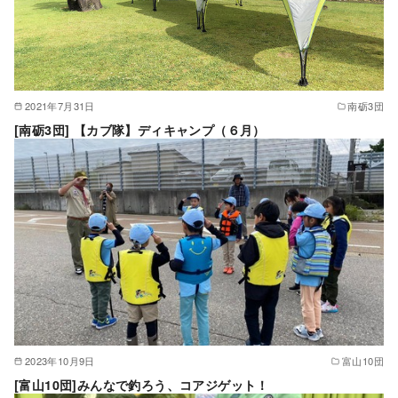
2021年7月31日
南砺3団
[南砺3団] 【カブ隊】ディキャンプ（６月）
2023年10月9日
富山10団
[富山10団]みんなで釣ろう、コアジゲット！