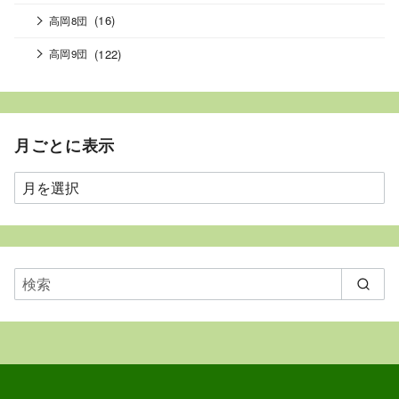
(16)
高岡8団
(122)
高岡9団
月ごとに表示
月
ご
と
に
表
示