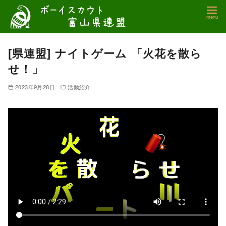
コ
ン
テ
ン
[県連盟] ナイトゲーム 「火花を散ら
ツ
せ！」
へ
移
2023年9月28日
活動紹介
動