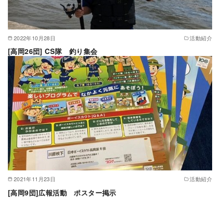
2022年10月28日
活動紹介
[高岡26団] CS隊 釣り集会
2021年11月23日
活動紹介
[高岡9団]広報活動 ポスター掲示