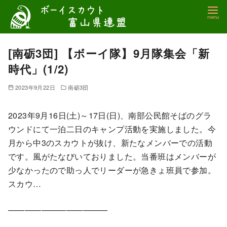
コ
ン
テ
ン
[南砺3団] 【ボーイ隊】9月隊集会「新
ツ
時代」(1/2)
へ
移
2023年9月22日
南砺3団
動
2023年9月16日(土)～17日(日)、南部公民館そばのグラ
ウンドにて一泊二日のキャンプ活動を実施しました。今
月から中3のスカウトが抜け、新たなメンバーでの活動
です。風がたなびいておりました。当番班はメンバーが
少なかったので助っ人でリーダーが急きょ班員で参加。
スカウ…
————————————