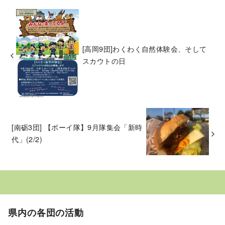
[高岡9団]わくわく自然体験会、そして
スカウトの日
[南砺3団] 【ボーイ隊】9月隊集会「新時
代」(2/2)
県内の各団の活動