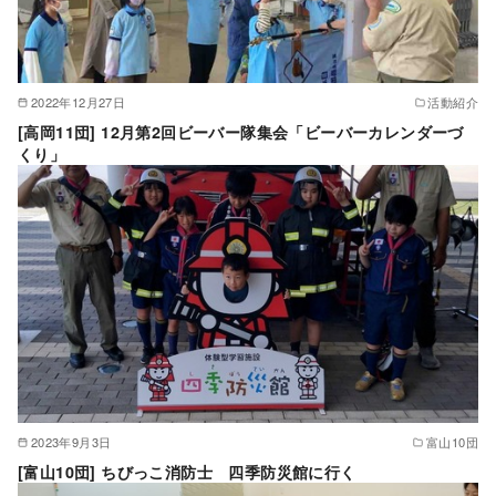
2022年12月27日
活動紹介
[高岡11団] 12月第2回ビーバー隊集会「ビーバーカレンダーづ
くり」
2023年9月3日
富山10団
[富山10団] ちびっこ消防士 四季防災館に行く