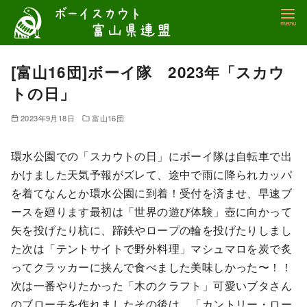
コ
ン
テ
ン
[富山16団]ボーイ隊 2023年「スカウ
ツ
トの日」
へ
移
2023年9月18日
富山16団
動
環水公園での「スカウトの日」にボーイ隊は自転車で出
かけました天気予報がズレて、途中で雨に降られカッパ
を着てなんとか環水公園に到着！受付を済ませ、早速ブ
ースを廻ります最初は「世界の遊び体験」壺に向かって
矢を投げたり杭に、蹄鉄やロープの輪を投げたりしまし
た次は「テントサイトで野外料理」マシュマロを炭で炙
ってクラッカーに挟んで食べました美味しかった〜！！
次は一番やりたかった「木のクラフト」可愛いブタさん
のブローチを作れましたその後は、「カントリー・ロー