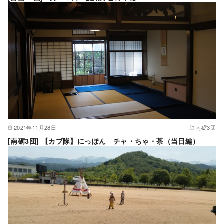
2021年11月28日
南砺3団
[南砺3団] 【カブ隊】にっぽん チャ・ちゃ・茶（当日編）