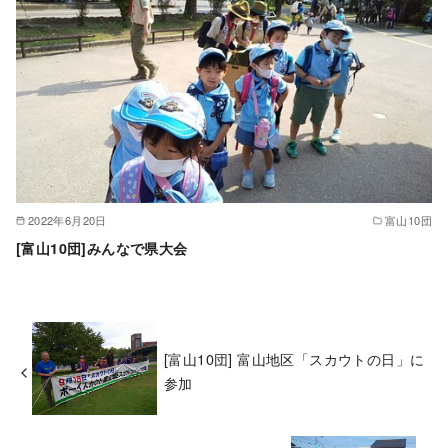
2022年6月20日
富山10団
[富山10団]みんなで県大会
[富山10団] 富山地区「スカウトの日」に
参加