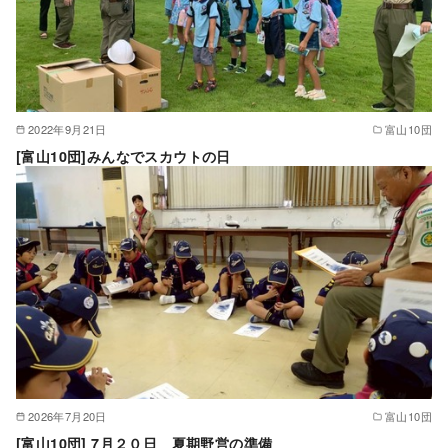
2022年9月21日
富山10団
[富山10団]みんなでスカウトの日
2026年7月20日
富山10団
[富山10団] 7月２０日 夏期野営の準備