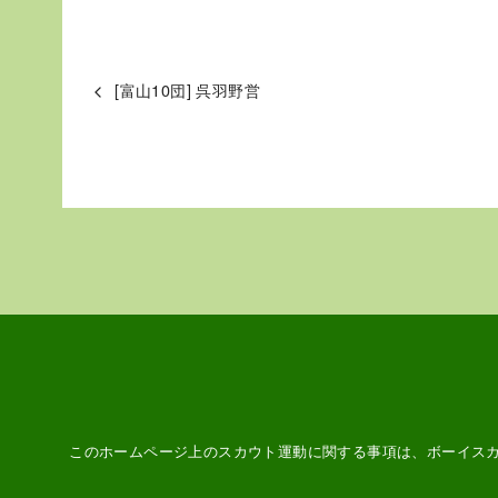
[富山10団] 呉羽野営
このホームページ上のスカウト運動に関する事項は、ボーイス