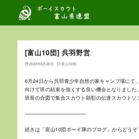
コ
ン
テ
ン
ツ
へ
[富山10団] 呉羽野営
移
動
2023年6月26日
富山10団
6月24日から呉羽青少年自然の家キャンプ場にて
向けて班の結束を強くする良い機会となりました
班長の合図で集合スカウト顕彰の伝達スカウトソ
————————————
続きは「富山10団ボーイ隊のブログ」からどうぞ