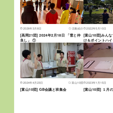
2026年3月8日
活動紹介
2022年5月10日
[高岡21団] 2024年2月18日 「雪と仲
[富山10団]みん
良し」 ①
け＆ポイントハイ
2024年4月23日
富山10団
2023年1月15日
[富山10団] GB会議と班集会
[富山10団] １