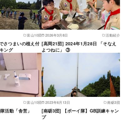
富山10団
2026年3月8日
活動紹介
なでさつまいの植え付
[高岡21団] 2024年1月28日 「そなえ
キング
よつねに」 ③
富山10団
2023年6月13日
南砺3団
月の隊活動「舎営」
[南砺3団] 【ボーイ隊】GB訓練キャン
プ