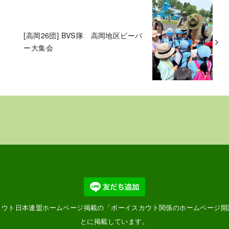
[高岡26団] BVS隊 高岡地区ビーバ
ー大集会
カウト日本連盟ホームページ掲載の「
ボーイスカウト関係のホームページ開
とに掲載しています。