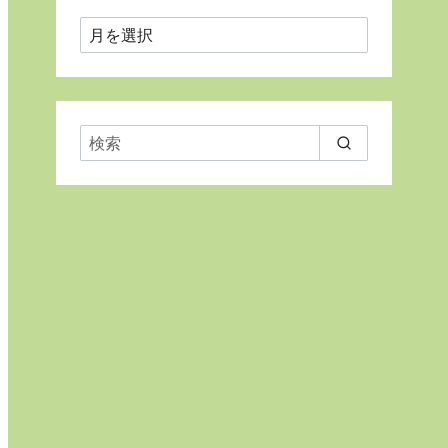
月
ご
と
に
表
示