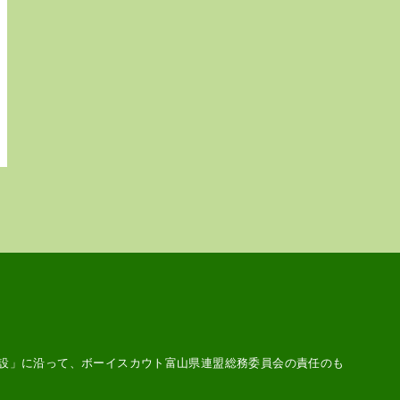
設
」に沿って、ボーイスカウト富山県連盟総務委員会の責任のも