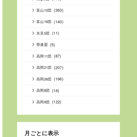
(363)
富山10団
(140)
富山16団
(11)
氷見5団
(5)
県連盟
(87)
高岡11団
(207)
高岡21団
(196)
高岡26団
(16)
高岡8団
(122)
高岡9団
月ごとに表示