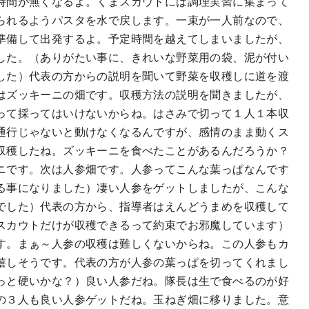
時間が無くなるよ。くまスカウトには調理実習に集まって
られるようパスタを水で戻します。一束が一人前なので、
準備して出発するよ。予定時間を越えてしまいましたが、
した。（ありがたい事に、きれいな野菜用の袋、泥が付い
した）代表の方からの説明を聞いて野菜を収穫しに道を渡
はズッキーニの畑です。収穫方法の説明を聞きましたが、
って採ってはいけないからね。はさみで切って１人１本収
通行じゃないと動けなくなるんですが、感情のまま動くス
収穫したね。ズッキーニを食べたことがあるんだろうか？
ニです。次は人参畑です。人参ってこんな葉っぱなんです
る事になりました）凄い人参をゲットしましたが、こんな
でした）代表の方から、指導者はえんどうまめを収穫して
スカウトだけが収穫できるって約束でお邪魔しています）
す。まぁ～人参の収穫は難しくないからね。この人参もカ
嬉しそうです。代表の方が人参の葉っぱを切ってくれまし
っと硬いかな？）良い人参だね。隊長は生で食べるのが好
の３人も良い人参ゲットだね。玉ねぎ畑に移りました。意