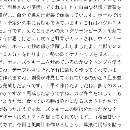
で、副長さんが準備してくれました）自由な発想で野菜を
涙が…。自分で選んだ野菜で頑張っています。ホールでは
？（予定外の事にも対応できています）これはバジル？き
たようです。えんどうまめの実（グリーンピース）を茹で
ように思うけど…）次々と野菜がカットされ、ウインナー
から、ホールで炒め係が活躍し出しましたよ。全部で２２
と６人分）を作ります。勢い良くケチャップを投入。ここ
ぎ、ナス、ズッキーニを炒めているのかな？トングを使う
てね。テーブル４つそれぞれに楽しく作ってくれていま
て作れますね。副長が味見してくれているのかな？皿を並
も完成したようです。上手く作れたようだね。多くのスカ
かがですか？完成したようですね。カブ弁当を出して、も
いようだね。食べている時は静かになるスカウトたちで
があったようですね。ズッキーニの味は分かったかな？
デザート用のトマトを配ってくれています。（相当甘いト
間です。今回は風向計を作りましょう。厚紙に用紙を貼っ