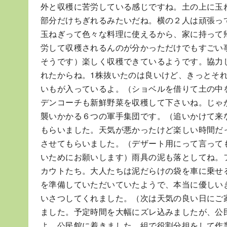
外と収穫に苦労している感じですね。土の上に玉
部分だけちぎれるみたいだね。横の２人は頑張っ
玉ねぎって色々な料理に使えるから、家に持って
労して収穫されるんのが分かっただけでもすごい
そうです）楽しく収穫できているようです。協力
れたからね。1株抜いたのは良いけど、きっとそ
いもが入っているよ。（ショベルを借りて土の中
デンコーチも新鮮野菜を収穫して下さいね。じゃ
襲いかかる６つの軍手集団です。（追いかけて来
もらいました。天気が悪かったけど楽しい時間だ
させてもらいました。（デザート用にって言って
いためにお願いします）雨具の泥も落としてね。
カウトたち。大人たちは泥だらけの袋を車に乗せ
を準備していただいていたようで、本当に優しい
いさつしてくれました。（次は天気の良い日にご
ました。予定時間を大幅にズレ込みましたが、公
よ。公民館に着きました。組で役割分担をして作