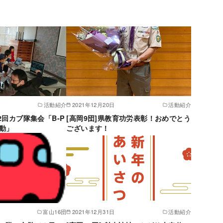
活動紹介
2021年12月20日
活動紹介
第2回カブ隊集会「B-P
[高岡9団]県教育功労表彰！おめでとう
動」
ございます！
富山16団
2021年12月31日
活動紹介