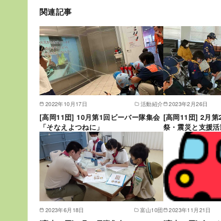
関連記事
2022年10月17日
活動紹介
2023年2月26日
[高岡11団] 10月第1回ビーバー隊集会
[高岡11団] 2月
「そなえよつねに」
祭・震災と支援活
2023年6月18日
富山10団
2023年11月21日