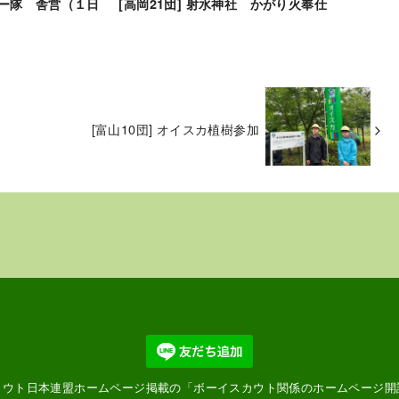
バー隊 舎営（１日
[高岡21団] 射水神社 かがり火奉仕
[富山10団] オイスカ植樹参加
カウト日本連盟ホームページ掲載の「
ボーイスカウト関係のホームページ開