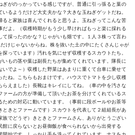
ねぎがのっかっている感じですが、普通に引っ張ると葉の
ているようだけど大丈夫かな？大きな玉ねぎゲットだね。
帰ると家族は喜んでくれると思うよ。玉ねぎってこんな苦
事だよ。（収穫時期がもう少し早ければもっと楽に採れる
して採ったのかな？じゃがいも畑です。１人３株って言わ
れだけじゃないからね。株を抜いた土の中にたくさんじゃが
を探っています）汚れを気にせず収穫するスカウトたち。
がいもの茎や葉は副長たちが集めてくれています。隊長に
ないでよ～）収穫した野菜はあまりに重くて台車に乗せて
ったね。こちらもおまけです。ハウスでトマトを少し収穫
もらえました）長靴はキレイにしてね。（車の中を汚さな
ファームの方が準備して頂いたお茶を分けてくれているス
るための対応に動いています。（事前に段ボールやお茶等
きときとファームです）スカウトを代表して２組組長があ
家族でどうぞ）きときとファームさん、ありがとうござい
民館に戻らないとお昼御飯が食べられないから出発する
業開始です。しっかり手を洗ってくれています。ナスをカ