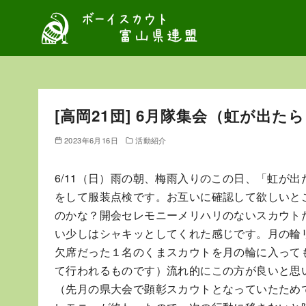
コ
ン
テ
ン
ツ
へ
[高岡21団] 6月隊集会（虹が出た
移
動
2023年6月16日
活動紹介
6/11（日）雨の朝、梅雨入りのこの日、「虹が
をして服装点検です。お互いに確認して欲しいと
のかな？開会セレモニーメリハリのないスカウト
い少しはシャキッとしてくれた感じです。月の輪
欠席だった１名のくまスカウトを月の輪に入って
て行われるものです）流れ的にこの方が良いと思
（先月の県大会で顕彰スカウトとなっていたため