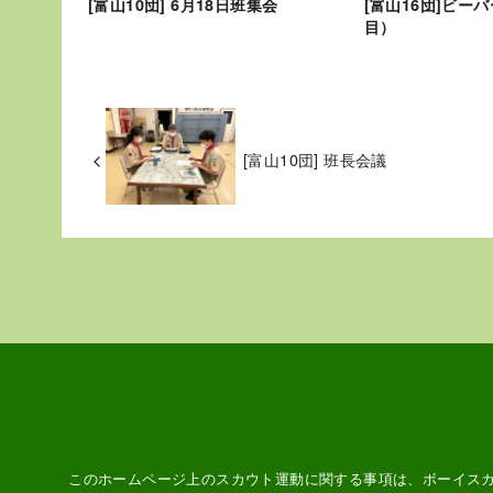
[富山10団] 6月18日班集会
[富山16団]ビー
目）
[富山10団] 班長会議
このホームページ上のスカウト運動に関する事項は、ボーイス