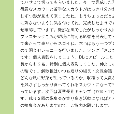
てハサミで切ってもらいました。今一つ完成した
得意なスカウトと苦手なスカウトがはっきり分か
しずつ形が見えて来ましたね。もうちょっとだと
に刺さないように気を付けてね。完成したようで
せ確認しています。微妙な風でしたがしっかり反
プラスチックごみが環境に与える影響を発表して
て来たって事だからスゴイね。本当はもう一つプ
ので閉会セレモニーを行いました。ソング「さよ
です）個人表彰をしましょう。DLにアピールし
長からも２名、特別に個人表彰しました。仲よし
の輪です。解散後はいつも通りの組長・次長会議
どんな風に野菜が生っているのか。収穫って大変
を残さずしっかり食べてくれるスカウトになって
っています。次回は夏季長期キャンプ（7/15～1
す。残り２回の隊集会が実り多き活動になればと
の輪集会がありますので、ご協力お願いします。