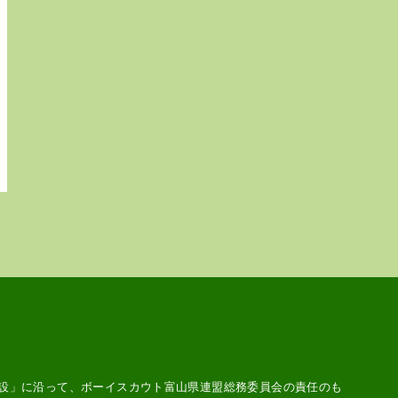
設
」に沿って、ボーイスカウト富山県連盟総務委員会の責任のも