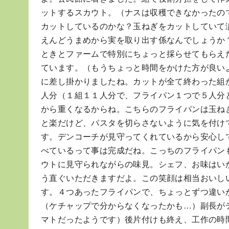
ットするスカウト。（ナスは収穫できなかったの
カットしているのかな？玉ねぎをカットしていて
えんどうまめから実を取り出す係なんでしょうか
ときとファームで特別にちょっと採らせてもらえ
ています。（もうちょっと時間をかけた方が良い
に差し掛かりましたね。カットが全て終わった組
人分（１組１１人分で、フライパン１つで５人分
から重くなるからね。こちらのフライパンは玉ね
と楽だけど、パスタを切らさないように気を付け
す。デンコーチが見守ってくれているから安心し
べているって事は完成だね。こっちのフライパン
ウトに見守られながらの味見。シェフ、お味はい
う直ぐいただきますだよ。この笑顔は相当おいし
す。４つあったフライパンで、ちょっとずつ違い
（ケチャップで分からなくなったかも…）副長が
マトだったようです）後片付けも終え、工作の時