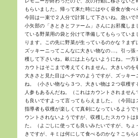
レモニーが終わったので、次の行動に移さないと
もらいました。帰って来た時にはやく昼食が食べ
今回は一束で２人分で計算して下さいね。急いで
小矢部の「きときとファーム」さんにお邪魔しま
ている野菜用の袋と分けて準備してもらっていま
ります。この先に野菜が生っているのかな？まず
ズッキーニってこんなに大きい物なの…。引っ張
穫して下さいね。畝には上らないようにね。一方
カウトはそこまで考えてくれません。大きいのを
大きさと見た目はヘチマのようですが、ズッキー
ね。（小さい物なら３つ、大きい物は２つ収穫す
人参もあるんだね。（これはカウントされません
も良いですよって言ってもらえました。（今回は
指導者も収穫が楽しくて真剣になっているようで
ウントされないようですが、収穫したスカウトは
た。（よごしに使っても良いみたいですが、ちょ
きですが、キミは何にして食べるのかな？こちら