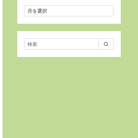
月
ご
と
に
表
示