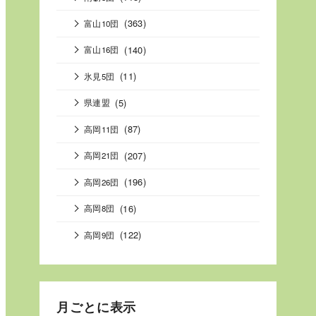
(363)
富山10団
(140)
富山16団
(11)
氷見5団
(5)
県連盟
(87)
高岡11団
(207)
高岡21団
(196)
高岡26団
(16)
高岡8団
(122)
高岡9団
月ごとに表示