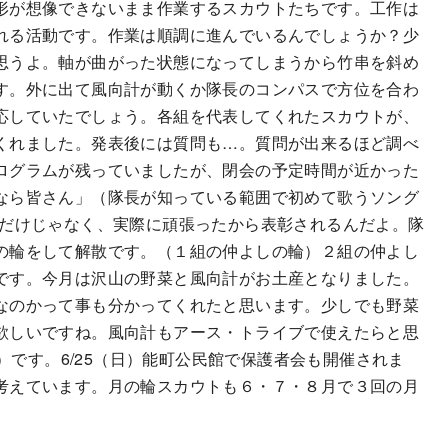
形が想像できないまま作業するスカウトたちです。工作は
れる活動です。作業は順調に進んでいるんでしょうか？少
思うよ。軸が曲がった状態になってしまうから竹串を斜め
す。外に出て風向計が動くか隊長のコンパスで方位を合わ
応していたでしょう。各組を代表してくれたスカウトが、
くれました。発表後には質問も…。質問が出来るほど調べ
ログラムが残っていましたが、閉会の予定時間が近かった
なら皆さん」（隊長が知っている範囲で初めて歌うソング
ただけじゃなく、実際に頑張ったから表彰されるんだよ。隊
の輪をして解散です。（１組の仲よしの輪）２組の仲よし
です。今月は沢山の野菜と風向計がお土産となりました。
なのかって事も分かってくれたと思います。少しでも野菜
欲しいですね。風向計もアース・トライブで使えたらと思
7）です。6/25（日）能町公民館で保護者会も開催されま
考えています。月の輪スカウトも６・７・８月で３回の月