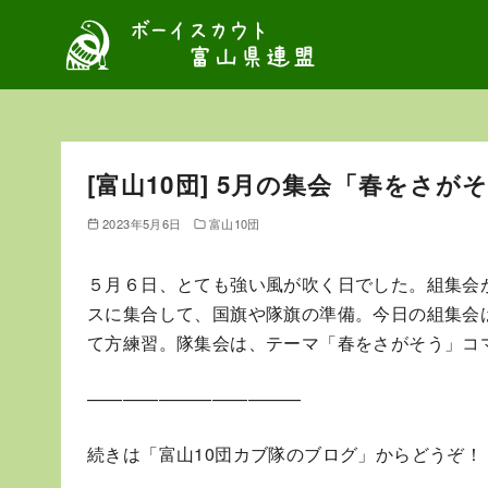
コ
ン
テ
ン
ツ
へ
[富山10団] 5月の集会「春をさが
移
動
2023年5月6日
富山10団
５月６日、とても強い風が吹く日でした。組集会
スに集合して、国旗や隊旗の準備。今日の組集会
て方練習。隊集会は、テーマ「春をさがそう」コ
————————————
続きは「富山10団カブ隊のブログ」からどうぞ！