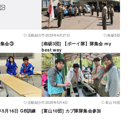
活動紹介
2023年4月27日
南砺3団
輪集会③
[南砺3団] 【ボーイ隊】隊集会 my
best way
活動紹介
2025年5月4日
富山10団
4年5月16日 GB訓練
[富山10団] カブ隊隊集会参加