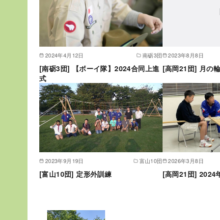
2024年4月12日
南砺3団
2023年8月8日
[南砺3団] 【ボーイ隊】2024合同上進
[高岡21団] 月の
式
2023年9月19日
富山10団
2026年3月8日
[富山10団] 定形外訓練
[高岡21団] 202