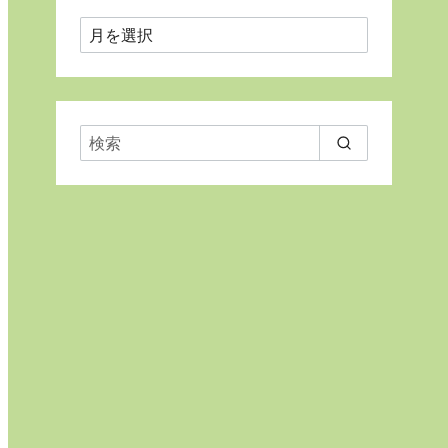
月
ご
と
に
表
示