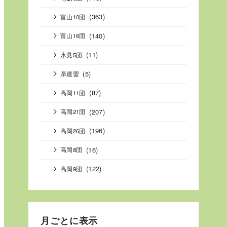
(363)
富山10団
(140)
富山16団
(11)
氷見5団
(5)
県連盟
(87)
高岡11団
(207)
高岡21団
(196)
高岡26団
(16)
高岡8団
(122)
高岡9団
月ごとに表示