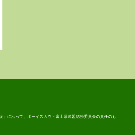
設
」に沿って、ボーイスカウト富山県連盟総務委員会の責任のも