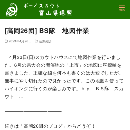
コ
ン
テ
ン
[高岡26団] BS隊 地図作業
ツ
2023年4月26日
活動紹介
へ
移
4月23日(日)スカウトハウスにて地図作業を行いまし
動
た。6月の県大会の開催地の「上市」の地図に座標軸を
書きました。正確な線を何本も書くのは大変でしたが、
無事にやり切れたので良かったです。この地図を使って
ハイキングに行くのが楽しみです。ｂｙ ＢＳ隊 スカ
ウト …
————————————
続きは「高岡26団のブログ」からどうぞ！