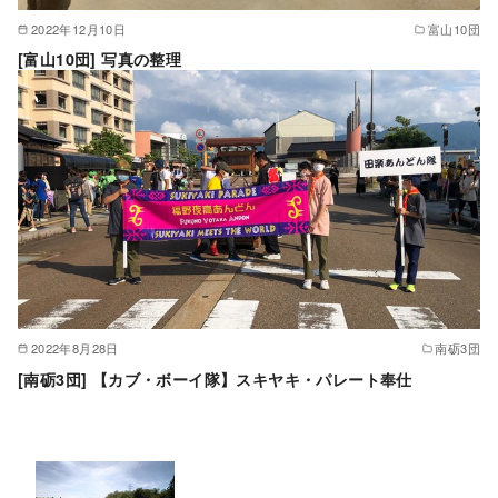
2022年12月10日
富山10団
[富山10団] 写真の整理
2022年8月28日
南砺3団
[南砺3団] 【カブ・ボーイ隊】スキヤキ・パレート奉仕