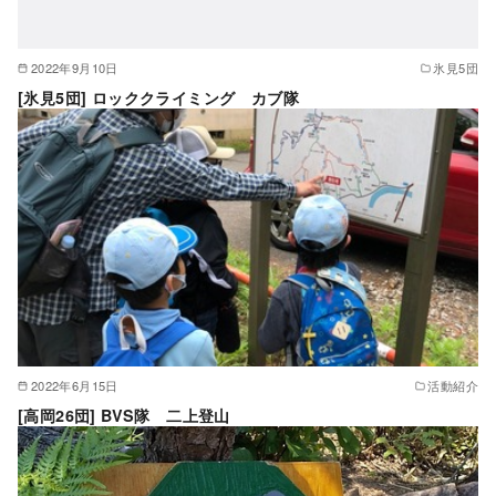
2022年9月10日
氷見5団
[氷見5団] ロッククライミング カブ隊
2022年6月15日
活動紹介
[高岡26団] BVS隊 二上登山