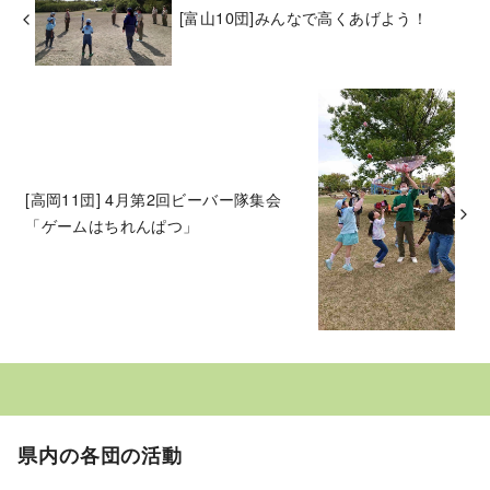
[富山10団]みんなで高くあげよう！
[高岡11団] 4月第2回ビーバー隊集会
「ゲームはちれんぱつ」
県内の各団の活動