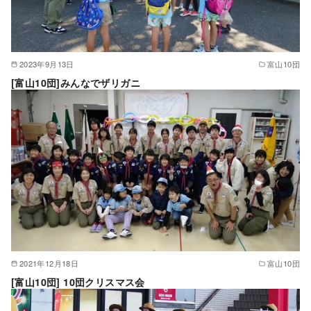
2023年9月13日
富山10団
[富山10団]みんなでザリガニ
2021年12月18日
富山10団
[富山10団] 10団クリスマス会