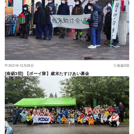
2021年12月25日
南砺3団
[南砺3団] 【ボーイ隊】歳末たすけあい募金