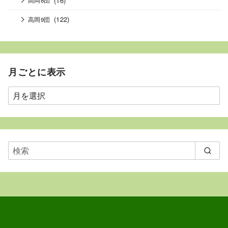
高岡8団
(122)
高岡9団
月ごとに表示
月
ご
と
に
表
示