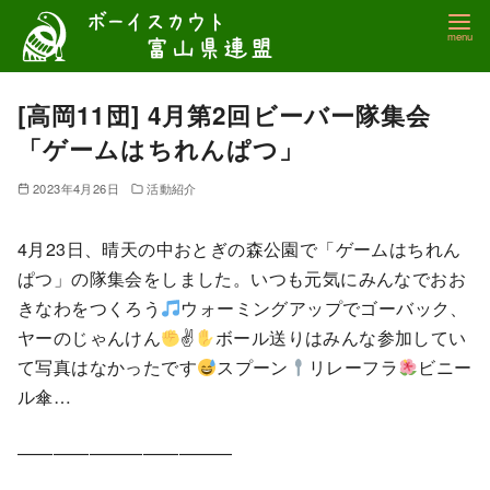
コ
ン
テ
ン
[高岡11団] 4月第2回ビーバー隊集会
ツ
「ゲームはちれんぱつ」
へ
移
2023年4月26日
活動紹介
動
4月23日、晴天の中おとぎの森公園で「ゲームはちれん
ぱつ」の隊集会をしました。いつも元気にみんなでおお
きなわをつくろう
ウォーミングアップでゴーバック、
ヤーのじゃんけん
✌
ボール送りはみんな参加してい
て写真はなかったです
スプーン
リレーフラ
ビニー
ル傘…
————————————