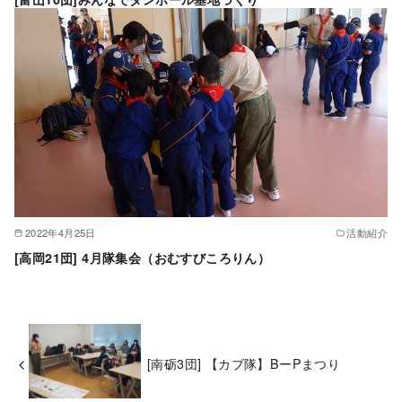
2022年4月25日
活動紹介
[高岡21団] 4月隊集会（おむすびころりん）
[南砺3団] 【カブ隊】BーPまつり