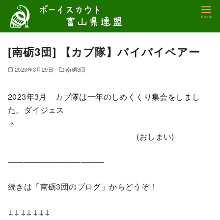
コ
ン
テ
ン
[南砺3団] 【カブ隊】バイバイベアー
ツ
2023年3月29日
南砺3団
へ
移
2023年3月 カブ隊は一年のしめくくり集会をしまし
動
た。ダイジェス
ト
(おしまい)
————————————
続きは「南砺3団のブログ」からどうぞ！
↓↓↓↓↓↓↓