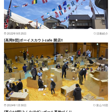
2022年9月25日
活動紹介
[高岡9団]ボーイスカウトcafe 開店‼︎
2024年1月30日
富山10団
[富山10団]みんなでダンボール基地づくり