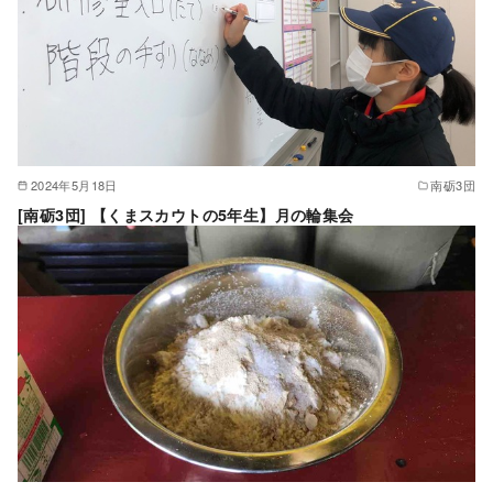
2024年5月18日
南砺3団
[南砺3団] 【くまスカウトの5年生】月の輪集会