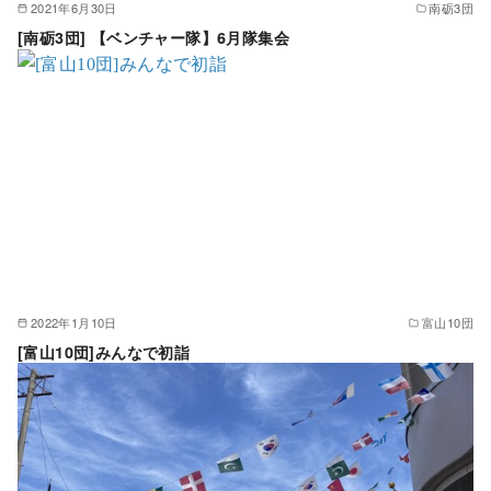
2021年6月30日
南砺3団
[南砺3団] 【ベンチャー隊】6月隊集会
2022年1月10日
富山10団
[富山10団]みんなで初詣