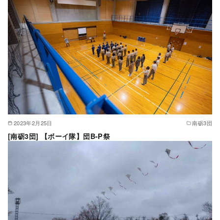
2023年2月25日
南砺3団
[南砺3団] 【ボーイ隊】団B-P祭