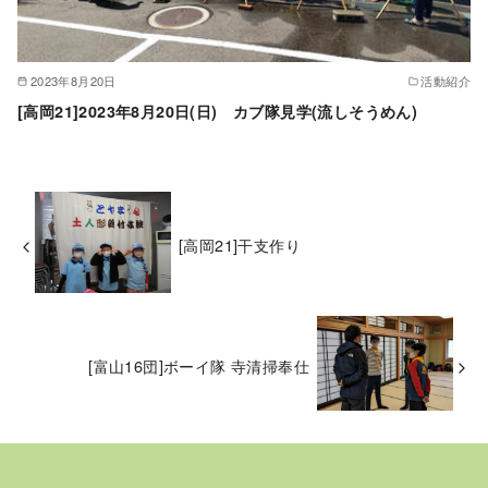
2023年8月20日
活動紹介
[高岡21]2023年8月20日(日) カブ隊見学(流しそうめん)
[高岡21]干支作り
[富山16団]ボーイ隊 寺清掃奉仕