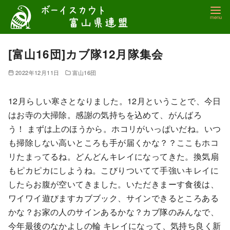
コ
ン
テ
ン
[富山16団]カブ隊12月隊集会
ツ
2022年12月11日
富山16団
へ
移
12月らしい寒さとなりました。12月ということで、今日
動
はお寺の大掃除。感謝の気持ちを込めて、がんばろ
う！ まずは上のほうから。ホコリがいっぱいだね。いつ
も掃除しない高いところも手が届くかな？？ここもホコ
リたまってるね。どんどんキレイになってきた。換気扇
もピカピカにしようね。こびりついてて手強いキレイに
したらお腹が空いてきました。いただきまーす食後は、
ワイワイ遊びますカブブック、サインできるところある
かな？お家の人のサインあるかな？カブ隊のみんなで、
今年最後のなかよしの輪 キレイになって、気持ち良く新