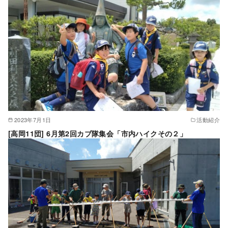
2023年7月1日
活動紹介
[高岡11団] 6月第2回カブ隊集会「市内ハイクその２」