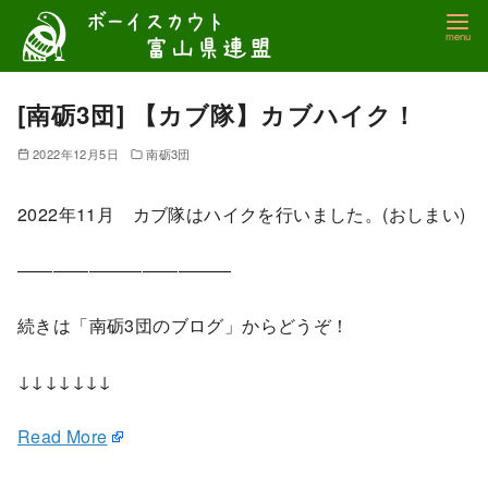
コ
ン
テ
ン
[南砺3団] 【カブ隊】カブハイク！
ツ
2022年12月5日
南砺3団
へ
移
2022年11月 カブ隊はハイクを行いました。(おしまい)
動
————————————
続きは「南砺3団のブログ」からどうぞ！
↓↓↓↓↓↓↓
Read More