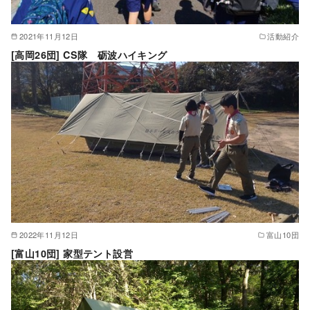
2021年11月12日
活動紹介
[高岡26団] CS隊 砺波ハイキング
2022年11月12日
富山10団
[富山10団] 家型テント設営