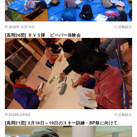
2022年12月14日
活動紹介
[高岡26団] ＢＶＳ隊 ビーバー体験会
2023年2月6日
活動紹介
[高岡21団] 2月18日～19日のスキー訓練・BP祭に向けて