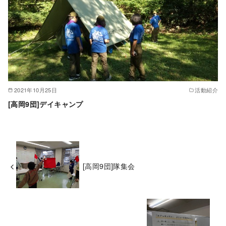
2021年10月25日
活動紹介
[高岡9団]デイキャンプ
[高岡9団]隊集会