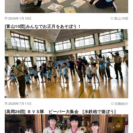
2024年1月15日
富山10団
[富山10団]みんなでお正月をあそぼう！
2025年7月11日
活動紹介
[高岡26団] ＢＶＳ隊 ビーバー大集会 [水鉄砲で遊ぼう]