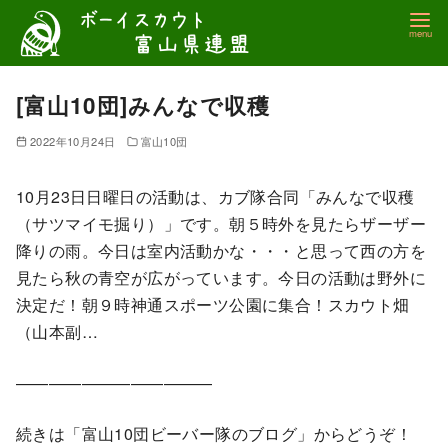
コ
ン
テ
ン
[富山10団]みんなで収穫
ツ
2022年10月24日
富山10団
へ
移
10月23日日曜日の活動は、カブ隊合同「みんなで収穫
動
（サツマイモ掘り）」です。朝５時外を見たらザーザー
降りの雨。今日は室内活動かな・・・と思って西の方を
見たら秋の青空が広がっています。今日の活動は野外に
決定だ！朝９時神通スポーツ公園に集合！スカウト畑
（山本副…
————————————
続きは「富山10団ビーバー隊のブログ」からどうぞ！