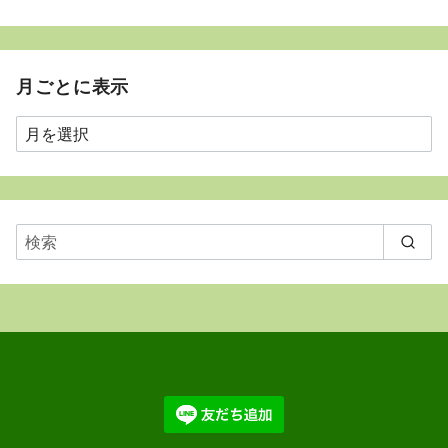
月ごとに表示
月
ご
と
に
表
示