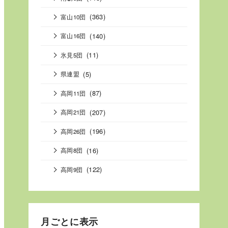
(363)
富山10団
(140)
富山16団
(11)
氷見5団
(5)
県連盟
(87)
高岡11団
(207)
高岡21団
(196)
高岡26団
(16)
高岡8団
(122)
高岡9団
月ごとに表示