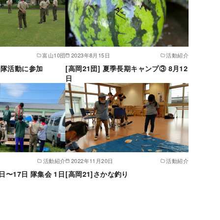
富山10団
2023年8月15日
活動紹介
ーイ隊活動に参加
[高岡21団] 夏季長期キャンプ③ 8月12
日
活動紹介
2022年11月20日
活動紹介
6日〜17日 隊集会 1日
[高岡21]さかな釣り