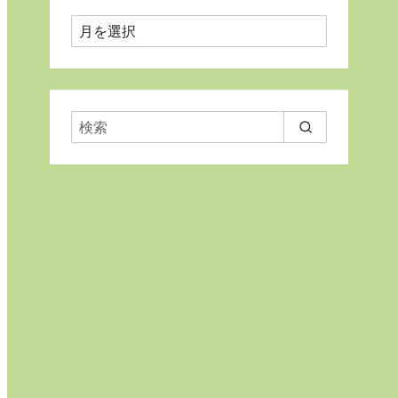
月
ご
と
に
表
示