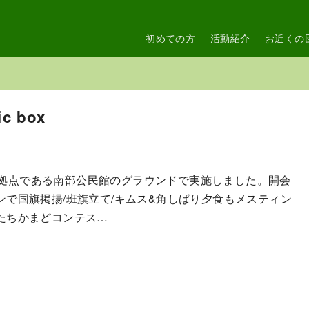
初めての方
活動紹介
お近くの
 box
活動拠点である南部公民館のグラウンドで実施しました。開会
で国旗掲揚/班旗立て/キムス&角しばり夕食もメスティン
たちかまどコンテス…