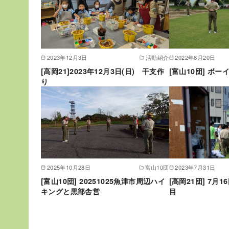
2023年12月3日
活動紹介
2022年8月20日
[高岡21]2023年12月3日(日) 干支作
[富山10団] ボ
り
2025年10月28日
富山10団
2023年7月31日
[富山10団] 20251025魚津市周辺ハイ
[高岡21団] 7月1
キングと黒部舎営
目