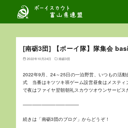
コ
ン
テ
ン
ツ
へ
[南砺3団] 【ボーイ隊】隊集会 basic
移
動
2022年10月24日
南砺3団
2022年9月、24～25日の一泊野営、いつもの
式 当番はキツツキ班ゲーム設営昼食はメスティン
で夜はファイヤ翌朝朝礼スカウツオウンサービス
————————————
続きは「南砺3団のブログ」からどうぞ！