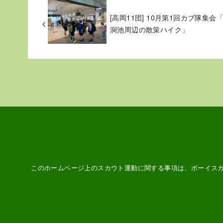
[高岡11団] 10月第1回カブ隊集会
洞池周辺の散策ハイク」
このホームページ上のスカウト運動に関する事項は、ボーイス