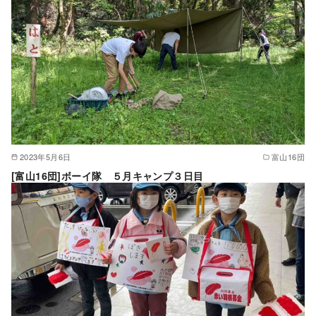
2023年5月6日
富山16団
[富山16団]ボーイ隊 ５月キャンプ３日目