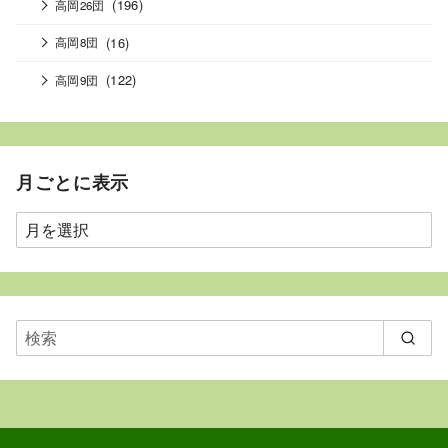
(196)
高岡26団
(16)
高岡8団
(122)
高岡9団
月ごとに表示
月
ご
と
に
表
示