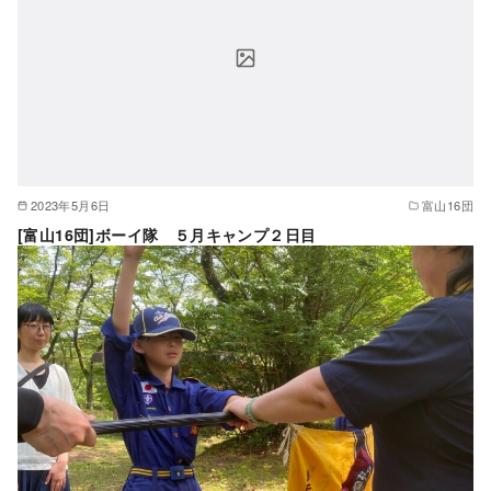
2023年5月6日
富山16団
[富山16団]ボーイ隊 ５月キャンプ２日目