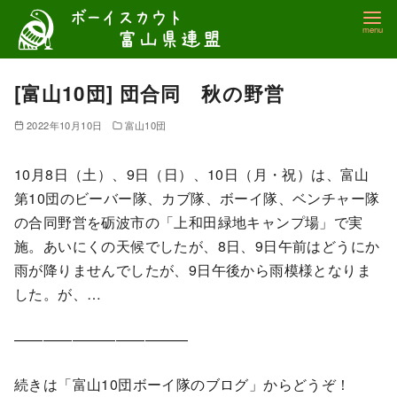
コ
ン
テ
ン
[富山10団] 団合同 秋の野営
ツ
2022年10月10日
富山10団
へ
移
10月8日（土）、9日（日）、10日（月・祝）は、富山
動
第10団のビーバー隊、カブ隊、ボーイ隊、ベンチャー隊
の合同野営を砺波市の「上和田緑地キャンプ場」で実
施。あいにくの天候でしたが、8日、9日午前はどうにか
雨が降りませんでしたが、9日午後から雨模様となりま
した。が、…
————————————
続きは「富山10団ボーイ隊のブログ」からどうぞ！