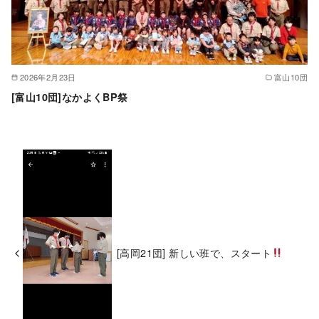
2026年2月23日
富山10団
[富山10団]なかよくBP祭
[高岡21団] 新しい班で、スタート