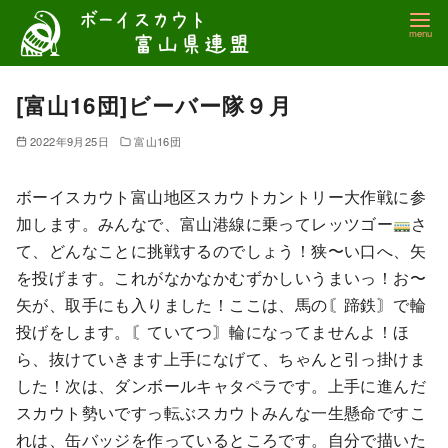
コ
ン
テ
ン
[富山16団]ビーバー隊９月
ツ
2022年9月25日
富山16団
へ
移
ボーイスカウト富山地区スカウトカントリー大作戦に参
動
加します。みんなで、富山港線に乗ってレッツゴー
さ
て、どんなことに挑戦するのでしょう！狭〜い口へ、矢
を投げます。これがなかなかむずかしいうまいっ！お〜
矢が、取手にも入りました！ここは、馬の〘蹄鉄〙で輪
投げをします。〘ていてつ〙輪になってませんよ！ほ
ら、抜けていきます上手になげて、ちゃんと引っ掛けま
した！次は、ダンボールキャタペラです。上手に進んだ
スカウト勢いですっ転ぶスカウトみんな一生懸命ですこ
れは、缶バッジを作っているところです。自分で描いた