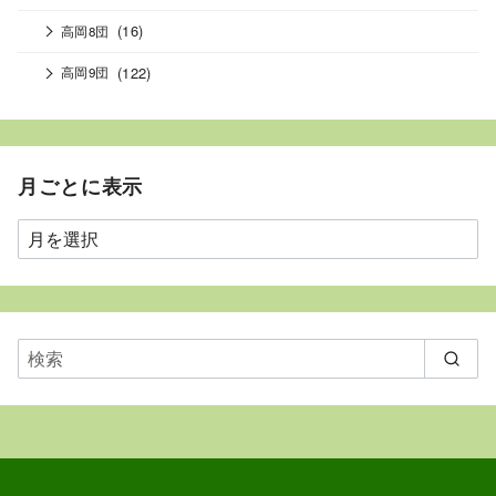
(16)
高岡8団
(122)
高岡9団
月ごとに表示
月
ご
と
に
表
示