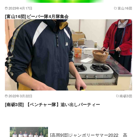
2023年4月17日
富山16団
[富山16団]ビーバー隊4月隊集会
2022年3月22日
南砺3団
[南砺3団] 【ベンチャー隊】追い出しパーティー
[高岡9団]ジャンボリーサマー2022 高