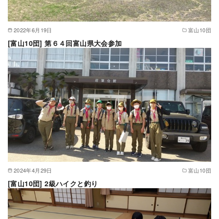
2022年6月19日
富山10団
[富山10団] 第６４回富山県大会参加
2024年4月29日
富山10団
[富山10団] 2級ハイクと釣り