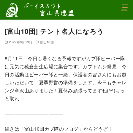
コ
ン
テ
ン
[富山10団] テント名人になろう
ツ
2022年8月13日
富山10団
へ
移
8月11日、今日も暑くなる予報ですがカブ隊ビーバー隊
動
は元気に猿倉芝生広場に集合です。カブトムシ発見！今
日の活動はビーバー隊と一緒、保護者の皆さんにもお越
しいただいて、夏季野営の準備をします。今日もチャレ
ンジ章沢山ありました！夏休み頑張ってますね(^^)もっ
と取れ…
————————————
続きは「富山10団カブ隊のブログ」からどうぞ！