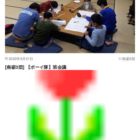
2022年5月21日
南砺3団
[南砺3団] 【ボーイ隊】班会議