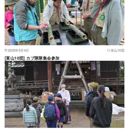
2025年5月4日
富山10団
[富山10団] カブ隊隊集会参加