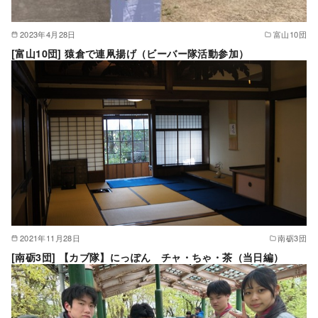
2023年4月28日
富山10団
[富山10団] 猿倉で連凧揚げ（ビーバー隊活動参加）
2021年11月28日
南砺3団
[南砺3団] 【カブ隊】にっぽん チャ・ちゃ・茶（当日編）