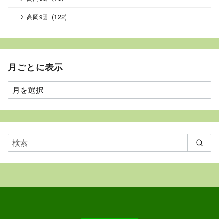
(122)
高岡9団
月ごとに表示
月
ご
と
に
表
示