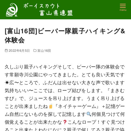
コ
ン
テ
ン
[富山16団]ビーバー隊親子ハイキング&
ツ
体験会
へ
移
2022年6月5日
富山16団
動
久しぶり親子ハイキングそして、ビーバー隊の体験会で
す常願寺川公園にやってきました。とても良い天気です
☀広〜ところで、ふだんは出せない大きな声で歌います
気持ちいい〜ここでは、ロープ結びをします。『まきむ
すび』で、ジュースを吊り上げます。うまく吊り上げる
ことが出来ましたね
『ネイチャーゲーム』＋記憶ゲー
ム自然にないものを探して記憶します
何個見つけて何
個覚えることが出来たかな
こんなロープ！すぐ見つけ
ること出来たよねなになに？親子で何してる？親子で協