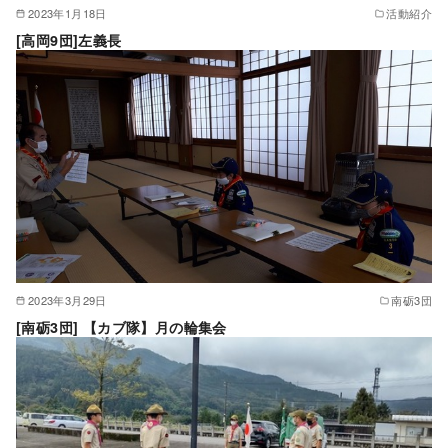
2023年1月18日
活動紹介
[高岡9団]左義長
2023年3月29日
南砺3団
[南砺3団] 【カブ隊】月の輪集会