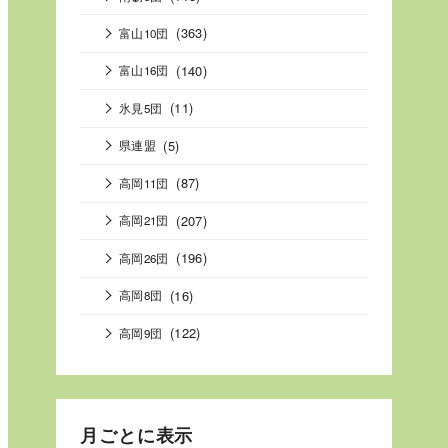
(363)
富山10団
(140)
富山16団
(11)
氷見5団
(5)
県連盟
(87)
高岡11団
(207)
高岡21団
(196)
高岡26団
(16)
高岡8団
(122)
高岡9団
月ごとに表示