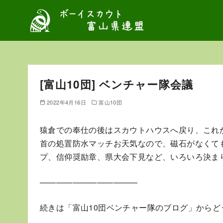
コ
ン
テ
ン
ツ
へ
[富山10団] ベンチャー隊会議
移
動
2022年4月16日
富山10団
猿倉での奉仕の後はスカウトハウスへ戻り、これ
首の処置防水マッチお天気なので、磁石がなくて
プ、信仰奨励章、県大会下見など、いろいろ決ま
————————————
続きは「富山10団ベンチャー隊のブログ」からど