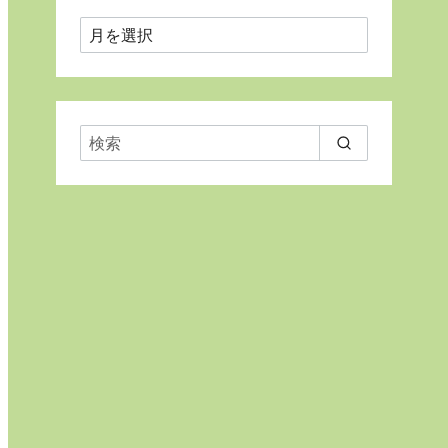
月
ご
と
に
表
示