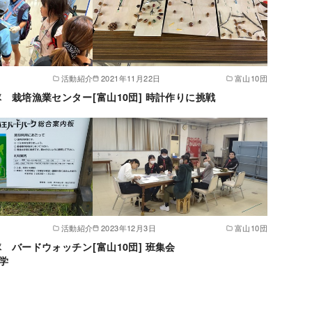
活動紹介
2021年11月22日
富山10団
VS隊 栽培漁業センター
[富山10団] 時計作りに挑戦
活動紹介
2023年12月3日
富山10団
VS隊 バードウォッチン
[富山10団] 班集会
学