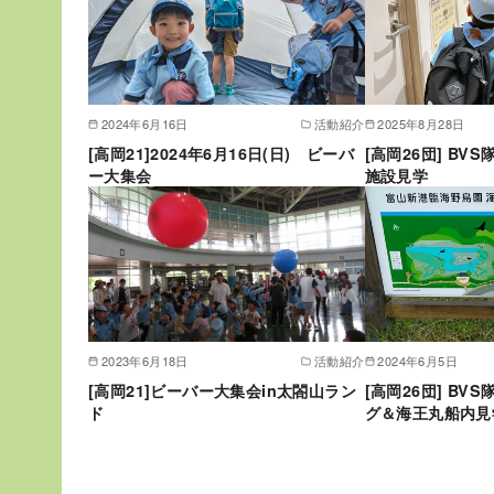
2024年6月16日
活動紹介
2025年8月28日
[高岡21]2024年6月16日(日) ビーバ
[高岡26団] B
ー大集会
施設見学
2023年6月18日
活動紹介
2024年6月5日
[高岡21]ビーバー大集会in太閤山ラン
[高岡26団] B
ド
グ＆海王丸船内見