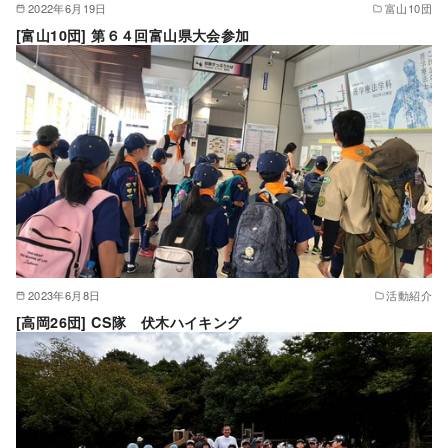
2022年6月19日
富山10団
[富山10団] 第６４回富山県大会参加
2023年6月8日
活動紹介
[高岡26団] CS隊 伏木ハイキング