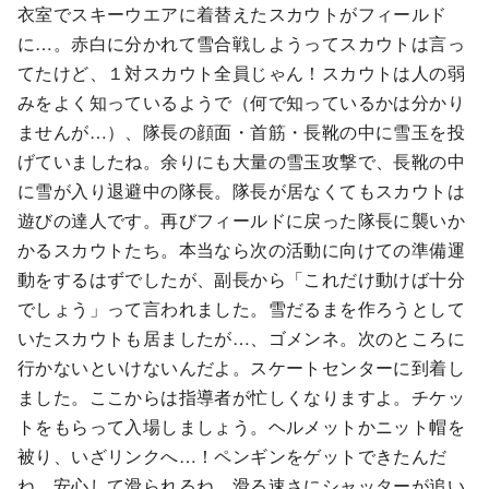
衣室でスキーウエアに着替えたスカウトがフィールド
に…。赤白に分かれて雪合戦しようってスカウトは言っ
てたけど、１対スカウト全員じゃん！スカウトは人の弱
みをよく知っているようで（何で知っているかは分かり
ませんが…）、隊長の顔面・首筋・長靴の中に雪玉を投
げていましたね。余りにも大量の雪玉攻撃で、長靴の中
に雪が入り退避中の隊長。隊長が居なくてもスカウトは
遊びの達人です。再びフィールドに戻った隊長に襲いか
かるスカウトたち。本当なら次の活動に向けての準備運
動をするはずでしたが、副長から「これだけ動けば十分
でしょう」って言われました。雪だるまを作ろうとして
いたスカウトも居ましたが…、ゴメンネ。次のところに
行かないといけないんだよ。スケートセンターに到着し
ました。ここからは指導者が忙しくなりますよ。チケッ
トをもらって入場しましょう。ヘルメットかニット帽を
被り、いざリンクへ…！ペンギンをゲットできたんだ
ね。安心して滑られるね。滑る速さにシャッターが追い