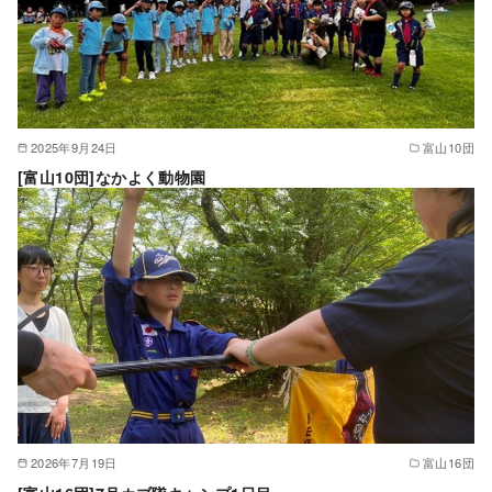
2025年9月24日
富山10団
[富山10団]なかよく動物園
2026年7月19日
富山16団