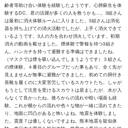
齢者等助け合い体験を経験したようです。心肺蘇生を体
験するDC、君の活躍が多くの人を救うかも…。3組さん
は最初に消火体験ルームに入りました。3組さんは消化
器を持ち上げての消火活動でしたが、上手く消火できて
いるようです。3人の力を合わせ消火しています。初期
消火の動画を載せました。煙体験で警報を待つ3組さ
ん。ハンカチを持って避難する準備はできましたね。
（マスクでは煙を吸い込んでしまうようです）３組さん
の煙体験。４番目のグループだった事もあり、全く先が
見えませんが無事に避難ができました。初めての胴付き
長靴を履くのに大変苦労しているスカウトたち。しゃが
もうとして注意を受けるスカウトは居ましたが、水が入
らなくて良かったね。後ろからの流れや暗い場面も経
験。これが横からの流れや色々な物が一緒に流れてきた
り、地面に凹凸があると怖いよね。地震を体験しまし
た。震度７は優しくないですよね。熊本地震を疑似体