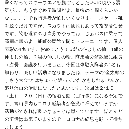
暑くなってスキーウエアを脱ごうとしたDCの頭から湯
気が…。もうすぐ終了時間だよ。最後の１周くらいか
な…。ここでも指導者が忙しいくなります。スケート靴
を脱ぐだけですが、スカウトは疲れもあって指導者任せ
です。靴を返すのは自分でやってね。さぁバスに乗って
高岡に帰るよ！能町公民館で閉会セレモニーです。個人
表彰の4名です。おめでとう！３組の仲よしの輪。1組の
仲よしの輪。２組の仲よしの輪。隊集会の解散後に組長
（次長）会議を行いました。今回は体験入隊者の1名も
加わり、楽しい活動になりましたね。テーマの“金太郎の
すもう大会”とはちょっと違っていたかもしれませんが、
盛り沢山の活動になったと思います。次回は２/１９
（土）～２０（日）の宿泊活動（団行事）になる予定で
す。富山県内もコロナ感染者が急激に増えていますが、
活動ができれば良いなぁ～とは思っています。ほとんど
の準備は出来ていますので、コロナの終息を願って待ち
ましょう。