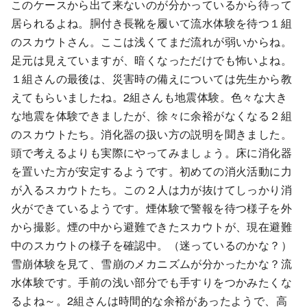
このケースから出て来ないのが分かっているから待って
居られるよね。胴付き長靴を履いて流水体験を待つ１組
のスカウトさん。ここは浅くてまだ流れが弱いからね。
足元は見えていますが、暗くなっただけでも怖いよね。
１組さんの最後は、災害時の備えについては先生から教
えてもらいましたね。2組さんも地震体験。色々な大き
な地震を体験できましたが、徐々に余裕がなくなる２組
のスカウトたち。消化器の扱い方の説明を聞きました。
頭で考えるよりも実際にやってみましょう。床に消化器
を置いた方が安定するようです。初めての消火活動に力
が入るスカウトたち。この２人は力が抜けてしっかり消
火ができているようです。煙体験で警報を待つ様子を外
から撮影。煙の中から避難できたスカウトが、現在避難
中のスカウトの様子を確認中。（迷っているのかな？）
雪崩体験を見て、雪崩のメカニズムが分かったかな？流
水体験です。手前の浅い部分でも手すりをつかみたくな
るよね～。2組さんは時間的な余裕があったようで、高