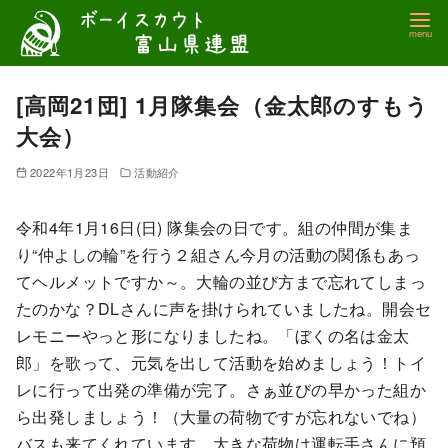
コ
ン
テ
ン
[高岡21団] 1月隊集会（金太郎のすもう
ツ
大会）
へ
移
2022年1月23日
活動紹介
動
令和4年1月16日(日) 隊集会の日です。組の仲間が集ま
り“仲よしの輪”を行う２組さん今月の活動の関係もあっ
てヘルメットですか～。大輪の並び方まで忘れてしまっ
たのかな？DLさんに声を掛けられていましたね。開会セ
レモニーやっと形になりましたね。「ぼくの名は金太
郎」を歌って、元気を出して活動を始めましょう！トイ
レに行って出発の準備が完了。さぁ並びの早かった組か
ら出発しましょう！（大量の荷物ですが忘れないでね）
バスも来てくれています。大きな荷物は運転手さんに預