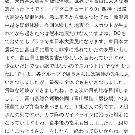
験。東日本大震災を疑似体験。世界で４番目に大きな地
震だったそうです。（マグニチュード 9.0）阪神・淡路
大震災を疑似体験。急に来るから気をつけてね！新潟県
中越を疑似体験。今回体験した地震で、スカウトが生ま
れてから起きたのは熊本地震だけなんですよね。DCも
で含めてもプラスで東日本大震災になります。東日本大
震災では富山県に居ても非常に揺れていたのを思い出し
ます。富山県は自然災害が少ないと言われていますが、
少ないだけでない訳ではないのでスカウトは“そなえよつ
ねに”ですよ。各グループで組長さんには講師の先生にあ
いさつしましたが、最後に全体でもあいさつしました。
貴重な経験ができましたね。さぁ次の目的地を目指しま
しょう！富山県総合運動公園（富山県陸上競技場）の会
議室でカブ弁当を食べました。１組さんの列です。２組
さんの列ですが、カブ隊のガイドラインに沿った対応に
なっていますよね。食事後の指示も出しましたよ。組毎
に「ごちそうさま」をしたら、終わって良いからね。更