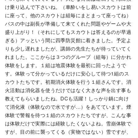
け乗り込んで下さいね。（車酔いをし易いスカウトは前
に座って、他のスカウトは組毎にまとまって座ってね）
バスの中は副長が準備して来てくれた問題やゲームや大
盛り上がり！（それにしてもスカウトは答えるのが早過
ぎる）アッという間に四季防災館に着きました。予定よ
りも少し遅れましたが、講師の先生たちが待っていてく
れました。ここからは３つのグループ（組毎）に分かれ
体験をします。１組は地震体験を最初に回ったようで
す。体験って分かっているだけに安心して待つ1組のス
カウトたちです。初期消火体験を行う１組さんです。消
火活動は消化器を使うだけではなく大きな声を出す事も
教えてもらいましたね。DCも活躍！しっかり鍋に向け
て消化液（体験なので水ですが…）をあてています。煙
体験で警報を待つ１組のスカウトたちですが、こんな事
は体験だけで実際には経験したくないよね。雪崩体験で
すが、目の前に襲ってくる（実物ではない）雪ですが、