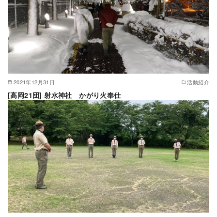
2021年12月31日
活動紹介
[高岡21団] 射水神社 かがり火奉仕