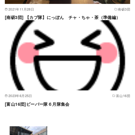
2021年11月28日
南砺3団
[南砺3団] 【カブ隊】にっぽん チャ・ちゃ・茶（準備編）
2023年6月25日
富山16団
[富山16団]ビーバー隊６月隊集会