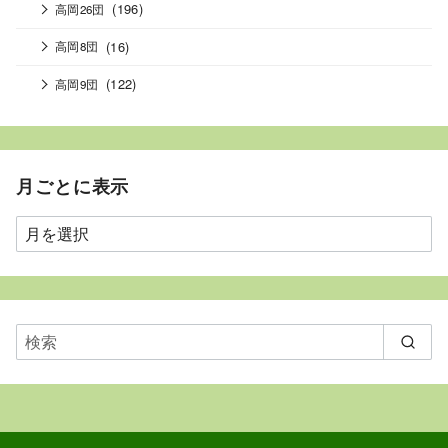
(196)
高岡26団
(16)
高岡8団
(122)
高岡9団
月ごとに表示
月
ご
と
に
表
示