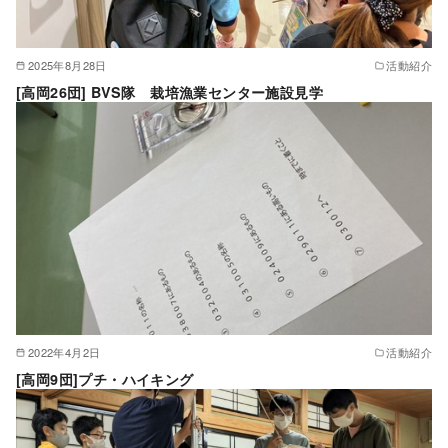
2025年8月28日
活動紹介
[高岡26団] BVS隊 栽培漁業センター施設見学
2022年4月2日
活動紹介
[高岡9団]プチ・ハイキング