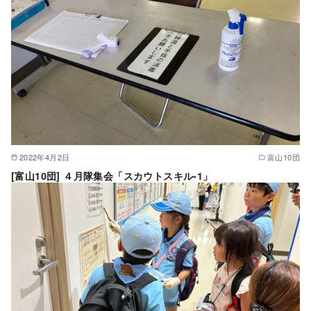
2022年4月2日
富山10団
[富山10団] ４月隊集会「スカウトスキル-1」