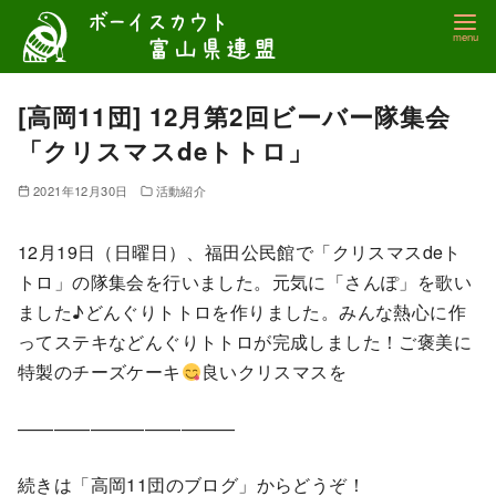
コ
ン
テ
ン
[高岡11団] 12月第2回ビーバー隊集会
ツ
「クリスマスdeトトロ」
へ
移
2021年12月30日
活動紹介
動
12月19日（日曜日）、福田公民館で「クリスマスdeト
トロ」の隊集会を行いました。元気に「さんぽ」を歌い
ました♪どんぐりトトロを作りました。みんな熱心に作
ってステキなどんぐりトトロが完成しました！ご褒美に
特製のチーズケーキ
良いクリスマスを
————————————
続きは「高岡11団のブログ」からどうぞ！