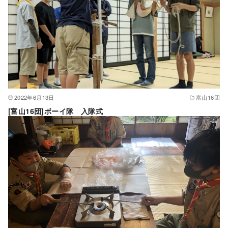
2022年6月13日
富山16団
[富山16団]ボーイ隊 入隊式