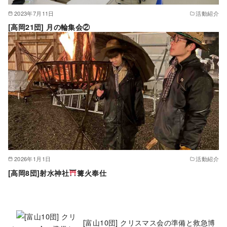
2023年7月11日
活動紹介
[高岡21団] 月の輪集会②
2026年1月1日
活動紹介
[高岡8団]射水神社
篝火奉仕
[富山10団] クリスマス会の準備と救急博