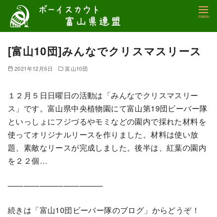
コ
ン
テ
ン
[富山10団]みんなでクリスマスリース
ツ
2021年12月5日
富山10団
へ
移
１２月５日日曜日の活動は「みんなでクリスマスリー
動
ス」です。富山県中央植物園にて富山第19団ビーバー隊
といっしょにフジづるやモミなどの園内で採れた材料を
使ってオリジナルリースを作りました。材料は使い放
題、素敵なリースが完成しました。後半は、紅葉の園内
を２２個…
————————————
続きは「富山10団ビーバー隊のブログ」からどうぞ！