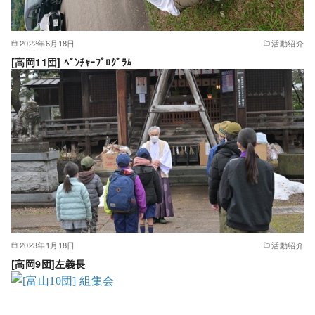
2022年6月18日
活動紹介
[高岡11団] ﾍﾞﾝﾁｬｰﾌﾟﾛｸﾞﾗﾑ
2023年1月18日
活動紹介
[高岡9団]左義長