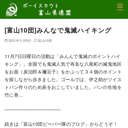
コ
ン
テ
ン
[富山10団]みんなで鬼滅ハイキング
ツ
2021年11月9日
富山10団
へ
移
11月7日日曜日の活動は「みんんで鬼滅のポイントハイ
動
キング」。全国でも鬼滅人気で有名な八尾町の滅鬼地区
をお面（炭治郎＆禰豆子）をかぶって３４個のポイント
を探しながら歩きました。ゴールでは、伊之助がツイス
トパン作りのため炭をおこしていました。パンの生地を
竹に巻…
————————————
続きは「富山10団ビーバー隊のブログ」からどうぞ！