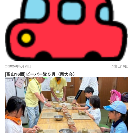
2024年5月23日
富山16団
[富山16団]ビーバー隊５月〈県大会〉