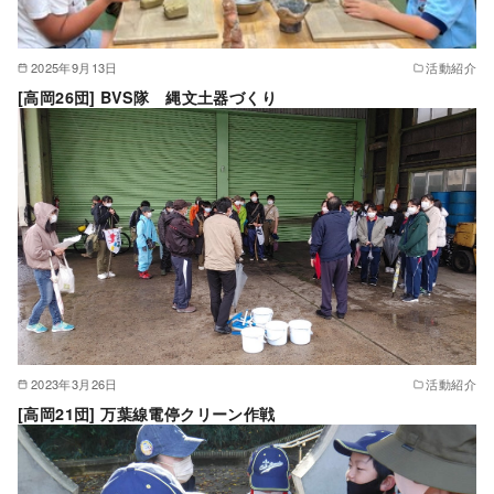
2025年9月13日
活動紹介
[高岡26団] BVS隊 縄文土器づくり
2023年3月26日
活動紹介
[高岡21団] 万葉線電停クリーン作戦