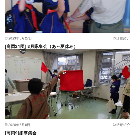
2023年8月27日
活動紹介
[高岡21団] 8月隊集会（あ～夏休み）
2026年3月8日
活動紹介
[高岡9団]隊集会