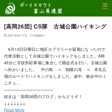
コ
ン
テ
ン
[高岡26団] CS隊 古城公園ハイキング
ツ
2021年6月17日
活動紹介
へ
移
6月13日日曜日に地区カブラリーが延期になったので
動
代替活動として古城公園でハイキングをしました。8時
45分に市役所駐車場に集合して開会式を行い、古城公園
へ向かいました。 中の島 → 朝陽の滝 → 本丸広
場のルートでハイキングをしました。途中、散歩中のミ
ニチュ…
————————————
続きは「高岡26団のブログ」からどうぞ！
↓↓↓↓↓↓↓
Read More