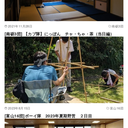
2021年11月28日
南砺3団
[南砺3団] 【カブ隊】にっぽん チャ・ちゃ・茶（当日編）
2023年8月15日
富山16団
[富山16団]ボーイ隊 2023年夏期野営 ２日目