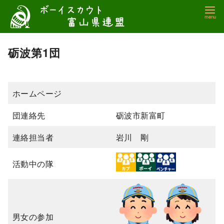
コ
ン
テ
ン
砺波第1団
ツ
へ
移
ホームページ
動
団連絡先
砺波市新富町
連絡担当者
岩川 剛
活動中の隊
男女の参加